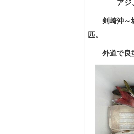
アジ、メ
剣崎沖～城
匹。
外道で良型