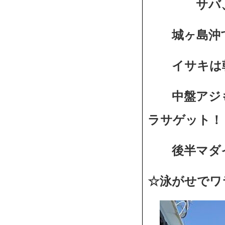
サバ、ウマ
城ヶ島沖で
イサキは朝
中盤アジも
ラサゲット！
後半マダイ
☆泳がせでワ