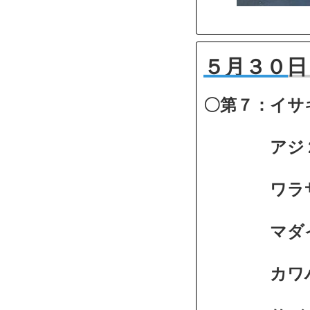
５月３０日
〇第７：イサ
アジ２～７
ワラサ１
マダイ
カワハギ３