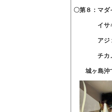
〇第８：マダ
イサキ１～
アジ１～８
チカメキ
城ヶ島沖で