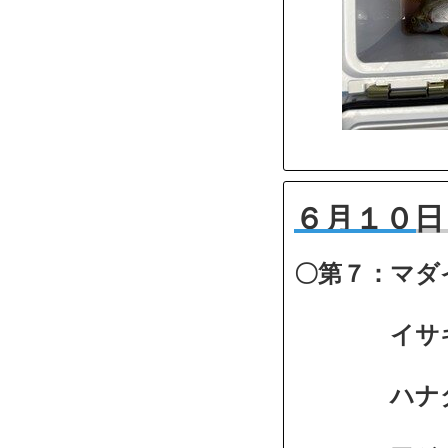
６月１０日
〇第７：マダ
イサキ３～
ハナダ