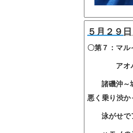
５月２９日
〇第７：マル
アオハタ
諸磯沖～城
悪く乗り渋か
泳がせでア