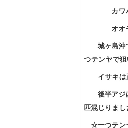
カワハギ、
オオモ
城ヶ島沖で
つテンヤで狙
イサキは正
後半アジは
匹混じりまし
☆一つテンヤ