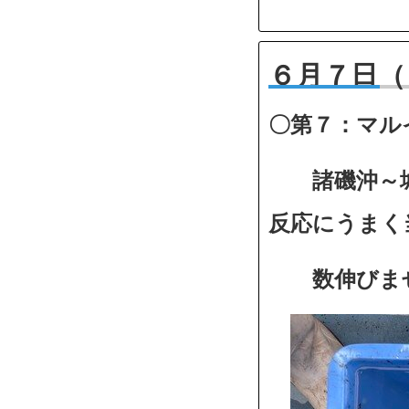
６月７日（
〇第７：マル
諸磯沖～城
反応にうまく
数伸びませ