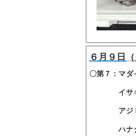
６月９日（
〇第７：マダ
イサキ２人
アジ５匹
ハナダイ