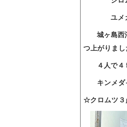
シロムツ４
ユメカサ
城ヶ島西沖
つ上がりまし
４人で４５
キンメダイ
☆クロムツ３