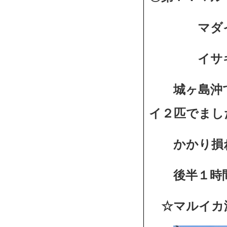
マダイ１人
イサキ５～
城ヶ島沖で
イ２匹でまし
かかり損ね
後半１時間
☆マルイカ