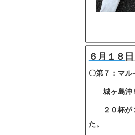
６月１８日
〇第７：マル
城ヶ島沖５
２０杯が２
た。