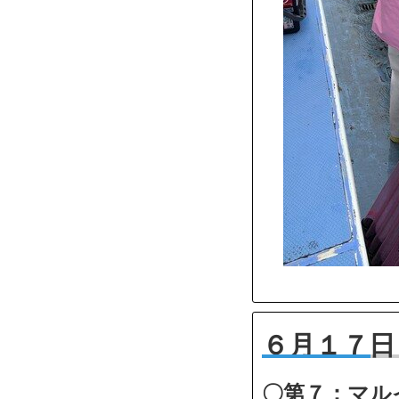
６月１７日
〇第７：マル