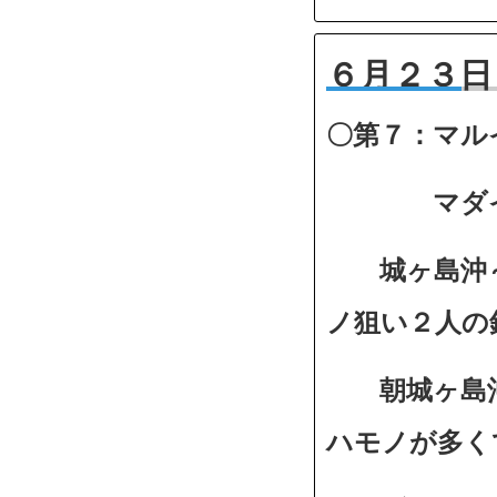
６月２３日
〇第７：マル
マダイ１
城ヶ島沖～
ノ狙い２人の
朝城ヶ島沖
ハモノが多く