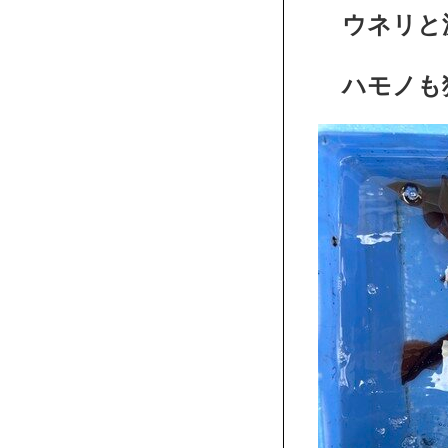
ウネリと波
ハモノも狙