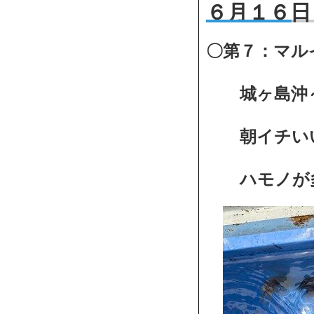
６月１６日
〇第７：マル
城ヶ島沖～
朝イチいい
ハモノが多