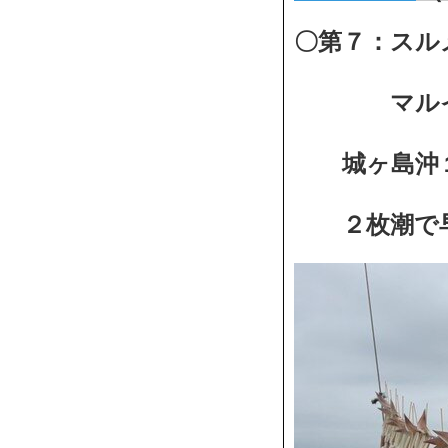
〇第７：スル
マルイカ
城ヶ島沖１
２枚潮で早