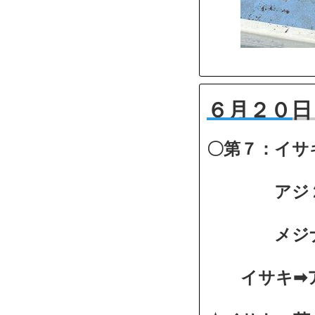
６月２０日
〇第７：イサ
アジ２～６
メジナ、
イサキ➡ア