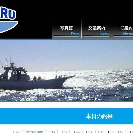
本日の釣果
<<
前の10件
137
138
139
140
141
142
143
1