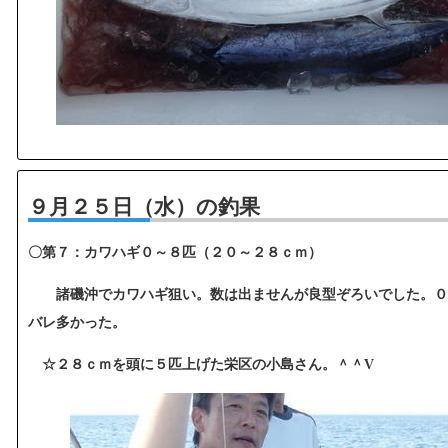
９月２５日（水）の釣果
〇第７：カワハギ０～８匹（２０～２８ｃｍ）
諸磯沖でカワハギ狙い。数は出ませんが良型ぞろいでした。０
バレ多かった。
☆２８ｃｍを頭に５匹上げた栄区の小島さん。＾＾V