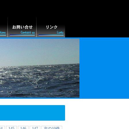
44
145
146
147
次の10件