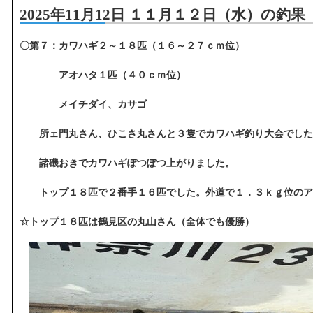
2025年11月12日 １１月１２日（水）の釣果
〇第７：カワハギ２～１８匹（１６～２７ｃｍ位）
アオハタ１匹（４０ｃｍ位）
メイチダイ、カサゴ
所ェ門丸さん、ひこさ丸さんと３隻でカワハギ釣り大会でした
諸磯おきでカワハギぽつぽつ上がりました。
トップ１８匹で２番手１６匹でした。外道で１．３ｋｇ位のア
☆トップ１８匹は鶴見区の丸山さん（全体でも優勝）