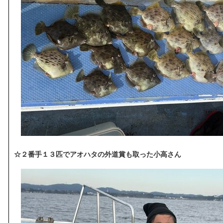
☆２番手１３匹でアオハタの外道賞も取った小高さん