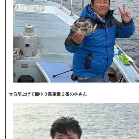
☆良型上げて船中３匹重量２番の林さん