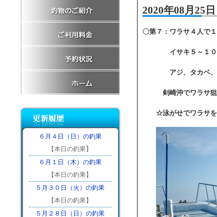
2020年08月2
〇第７：ワラサ４人で１
イサキ５～１０匹位
アジ、タカベ、サ
剣崎沖でワラサ狙い、
☆泳がせでワラサを上
６月４日（日）の釣果
【本日の釣果】
６月１日（木）の釣果
【本日の釣果】
５月３０日（火）の釣果
【本日の釣果】
５月２８日（日）の釣果